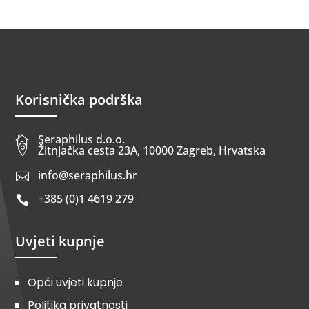
Korisnička podrška
Seraphilus d.o.o.


Žitnjačka cesta 23A, 10000 Zagreb, Hrvatska
info@seraphilus.hr

+385 (0)1 4619 279

Uvjeti kupnje
Opći uvjeti kupnje
Politika privatnosti