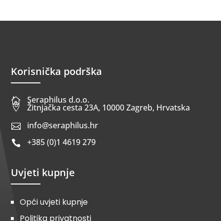
Korisnička podrška
Seraphilus d.o.o.


Žitnjačka cesta 23A, 10000 Zagreb, Hrvatska
info@seraphilus.hr

+385 (0)1 4619 279

Uvjeti kupnje
Opći uvjeti kupnje
Politika privatnosti