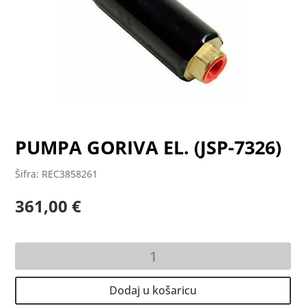
PUMPA GORIVA EL. (JSP-7326)
Šifra: REC3858261
361,00
€
PUMPA
GORIVA
EL.
Dodaj u košaricu
(JSP-