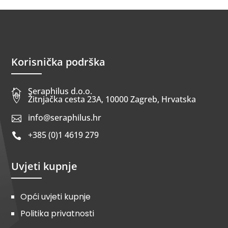
Korisnička podrška
Seraphilus d.o.o.


Žitnjačka cesta 23A, 10000 Zagreb, Hrvatska
info@seraphilus.hr

+385 (0)1 4619 279

Uvjeti kupnje
Opći uvjeti kupnje
Politika privatnosti