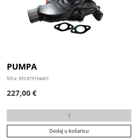
PUMPA
Šifra: REC879194401
227,00
€
PUMPA
količina
Dodaj u košaricu