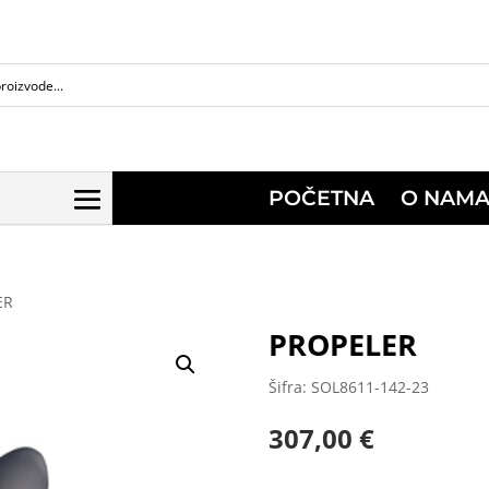
POČETNA
O NAM
ER
PROPELER
Šifra: SOL8611-142-23
307,00
€