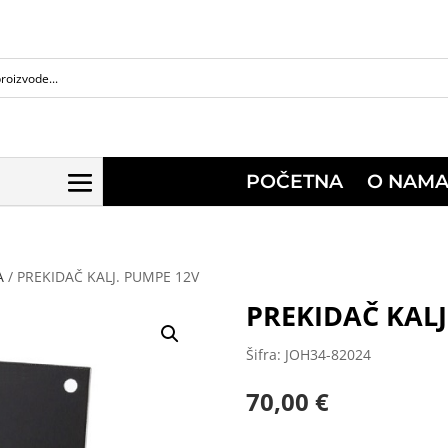
POČETNA
O NAM
A
/ PREKIDAČ KALJ. PUMPE 12V
PREKIDAČ KALJ
Šifra: JOH34-82024
70,00
€