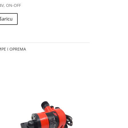
4V, ON-OFF
šaricu
MPE I OPREMA