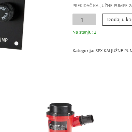
PREKIDAČ KALJUŽNE PUMPE 2
PREKIDAČ
Dodaj u ko
KALJ.
PUMPE
Na stanju: 2
12V
količina
Kategorija:
SPX KALJUŽNE PU