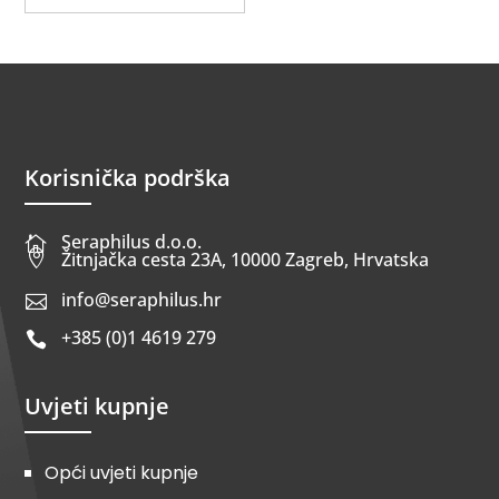
Korisnička podrška
Seraphilus d.o.o.


Žitnjačka cesta 23A, 10000 Zagreb, Hrvatska
info@seraphilus.hr

+385 (0)1 4619 279

Uvjeti kupnje
Opći uvjeti kupnje