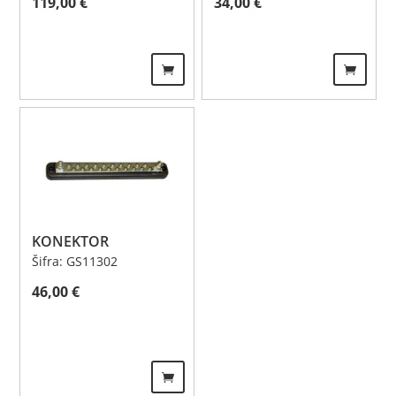
119,00
€
34,00
€
KONEKTOR
Šifra: GS11302
46,00
€