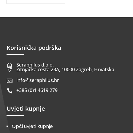
Korisnička podrška
Seraphilus d.o.o.


Žitnjačka cesta 23A, 10000 Zagreb, Hrvatska
info@seraphilus.hr

+385 (0)1 4619 279

Uvjeti kupnje
Opći uvjeti kupnje