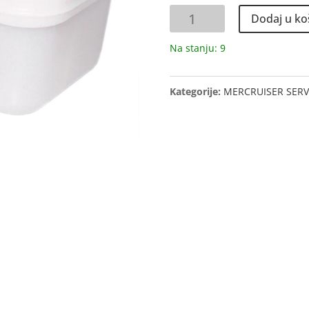
POSUDA
Dodaj u ko
ULJA
TRIMA
Na stanju: 9
količina
Kategorije:
MERCRUISER SERV