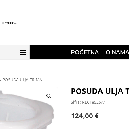
POČETNA
O NAM
/ POSUDA ULJA TRIMA
POSUDA ULJA 
Šifra: REC18525A1
124,00
€