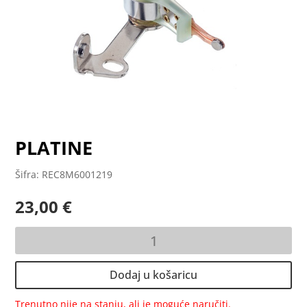
PLATINE
Šifra: REC8M6001219
23,00
€
PLATINE
količina
Dodaj u košaricu
Trenutno nije na stanju, ali je moguće naručiti.