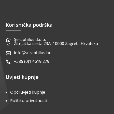
Korisnička podrška
Seraphilus d.o.o.


Žitnjačka cesta 23A, 10000 Zagreb, Hrvatska
info@seraphilus.hr

+385 (0)1 4619 279

Uvjeti kupnje
Opći uvjeti kupnje
Politika privatnosti