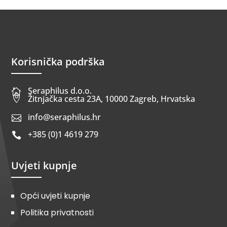
Korisnička podrška
Seraphilus d.o.o.


Žitnjačka cesta 23A, 10000 Zagreb, Hrvatska
info@seraphilus.hr

+385 (0)1 4619 279

Uvjeti kupnje
Opći uvjeti kupnje
Politika privatnosti