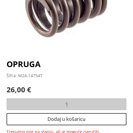
OPRUGA
Šifra: M24-14754T
26,00
€
OPRUGA
količina
Dodaj u košaricu
Trenutno nije na stanju, ali je moguće naručiti.