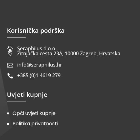
Korisnička podrška
Seraphilus d.o.o.


Žitnjačka cesta 23A, 10000 Zagreb, Hrvatska
info@seraphilus.hr

+385 (0)1 4619 279

Uvjeti kupnje
Opći uvjeti kupnje
Politika privatnosti