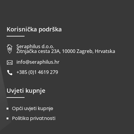
Korisnička podrška
Seraphilus d.o.o.


Žitnjačka cesta 23A, 10000 Zagreb, Hrvatska
info@seraphilus.hr

+385 (0)1 4619 279

Uvjeti kupnje
Opći uvjeti kupnje
Politika privatnosti