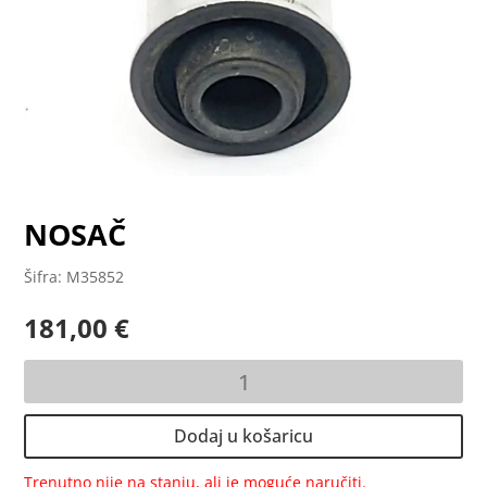
NOSAČ
Šifra: M35852
181,00
€
NOSAČ
količina
Dodaj u košaricu
Trenutno nije na stanju, ali je moguće naručiti.