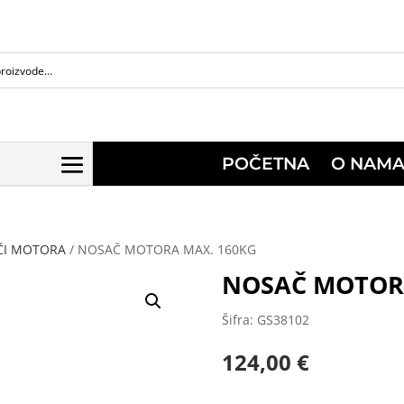
POČETNA
O NAM
AČI MOTORA
/ NOSAČ MOTORA MAX. 160KG
NOSAČ MOTORA
Šifra: GS38102
124,00
€