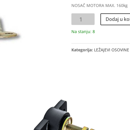
NOSAČ MOTORA MAX. 160kg
NOSAČ
Dodaj u ko
MOTORA
MAX.
Na stanju: 8
160KG
količina
Kategorija:
LEŽAJEVI OSOVIN