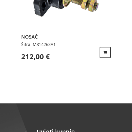
NOSAČ
Šifra: M814263A1
212,00
€
Uvjeti kupnje