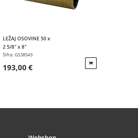
LEŽAJ OSOVINE 50 x
2 5/8″ x 8″
Šifra: GS38543
193,00
€
Webshop