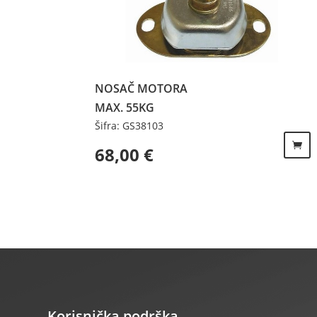
NOSAČ MOTORA
MAX. 55KG
Šifra: GS38103
68,00
€
Korisnička podrška