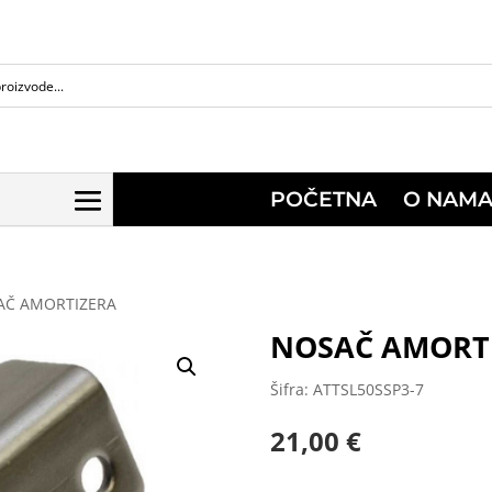
POČETNA
O NAM
AČ AMORTIZERA
NOSAČ AMORT
Šifra: ATTSL50SSP3-7
21,00
€