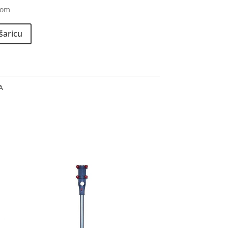
kom
šaricu
A