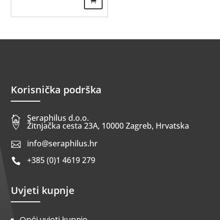
Korisnička podrška
Seraphilus d.o.o.


Žitnjačka cesta 23A, 10000 Zagreb, Hrvatska
info@seraphilus.hr

+385 (0)1 4619 279

Uvjeti kupnje
Opći uvjeti kupnje