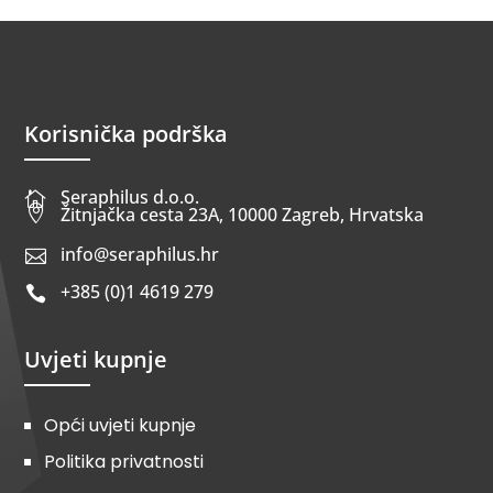
Korisnička podrška
Seraphilus d.o.o.


Žitnjačka cesta 23A, 10000 Zagreb, Hrvatska
info@seraphilus.hr

+385 (0)1 4619 279

Uvjeti kupnje
Opći uvjeti kupnje
Politika privatnosti