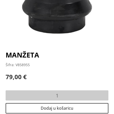
MANŽETA
Šifra: V858955
79,00
€
MANŽETA
količina
Dodaj u košaricu