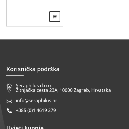
Korisnička podrška
Seraphilus d.o.o.


Žitnjačka cesta 23A, 10000 Zagreb, Hrvatska
info@seraphilus.hr

+385 (0)1 4619 279

Uvjeti kupnje