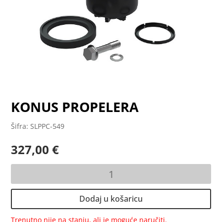
KONUS PROPELERA
Šifra: SLPPC-549
327,00
€
KONUS
PROPELERA
količina
Dodaj u košaricu
Trenutno nije na stanju, ali je moguće naručiti.