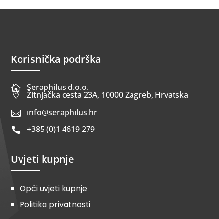
Korisnička podrška
Seraphilus d.o.o.


Žitnjačka cesta 23A, 10000 Zagreb, Hrvatska
info@seraphilus.hr

+385 (0)1 4619 279

Uvjeti kupnje
Opći uvjeti kupnje
Politika privatnosti