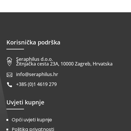
Korisnička podrška
Seraphilus d.o.o.


Žitnjačka cesta 23A, 10000 Zagreb, Hrvatska
info@seraphilus.hr

+385 (0)1 4619 279

Uvjeti kupnje
Opći uvjeti kupnje
Politika privatnosti