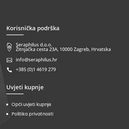
Korisnička podrška
Seraphilus d.o.o.


Žitnjačka cesta 23A, 10000 Zagreb, Hrvatska
info@seraphilus.hr

+385 (0)1 4619 279

Uvjeti kupnje
Opći uvjeti kupnje
Politika privatnosti