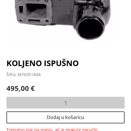
KOLJENO ISPUŠNO
Šifra: M76351A04
495,00
€
KOLJENO
ISPUŠNO
količina
Dodaj u košaricu
Trenutno nije na stanju, ali je moguće naručiti.