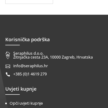
Korisnička podrška
Seraphilus d.o.o.


Žitnjačka cesta 23A, 10000 Zagreb, Hrvatska
info@seraphilus.hr

+385 (0)1 4619 279

Uvjeti kupnje
Opći uvjeti kupnje