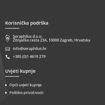
Korisnička podrška
Seraphilus d.o.o.


Žitnjačka cesta 23A, 10000 Zagreb, Hrvatska
info@seraphilus.hr

+385 (0)1 4619 279

Uvjeti kupnje
Opći uvjeti kupnje
Politika privatnosti