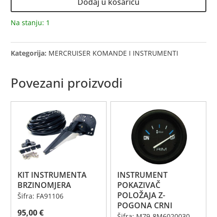
Dodaj u košaricu
GORIVA
CRNI
Na stanju: 1
količina
Kategorija:
MERCRUISER KOMANDE I INSTRUMENTI
Povezani proizvodi
KIT INSTRUMENTA
INSTRUMENT
BRZINOMJERA
POKAZIVAČ
POLOŽAJA Z-
Šifra: FA91106
POGONA CRNI
95,00
€
Šifra: M79-8M6020030