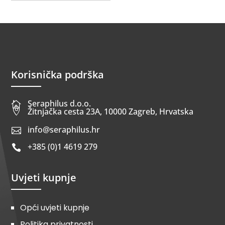
Korisnička podrška
Seraphilus d.o.o.


Žitnjačka cesta 23A, 10000 Zagreb, Hrvatska
info@seraphilus.hr

+385 (0)1 4619 279

Uvjeti kupnje
Opći uvjeti kupnje
Politika privatnosti