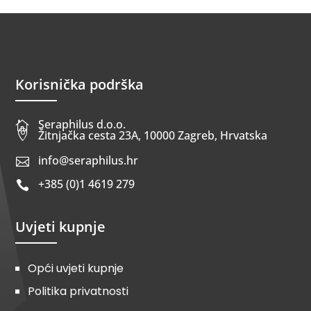
Korisnička podrška
Seraphilus d.o.o.


Žitnjačka cesta 23A, 10000 Zagreb, Hrvatska
info@seraphilus.hr

+385 (0)1 4619 279

Uvjeti kupnje
Opći uvjeti kupnje
Politika privatnosti