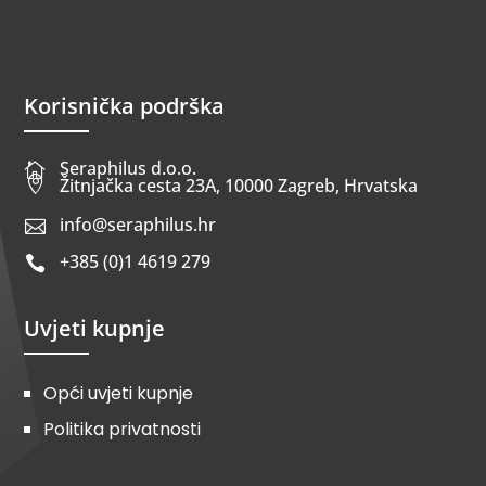
Korisnička podrška
Seraphilus d.o.o.


Žitnjačka cesta 23A, 10000 Zagreb, Hrvatska
info@seraphilus.hr

+385 (0)1 4619 279

Uvjeti kupnje
Opći uvjeti kupnje
Politika privatnosti