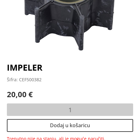
IMPELER
Šifra: CEF500382
20,00
€
IMPELER
količina
Dodaj u košaricu
Trenutno nije na stanju, ali je moguće naručiti.