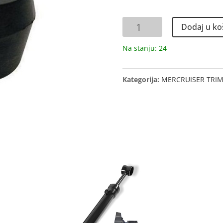
GUMENI
Dodaj u ko
AMORTIZER
OSOVINE
Na stanju: 24
TRIM
CILINDRA
Kategorija:
MERCRUISER TRIM C
količina