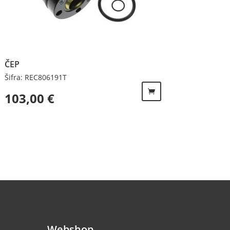
ČEP
Šifra: REC806191T
103,00
€
Webshop