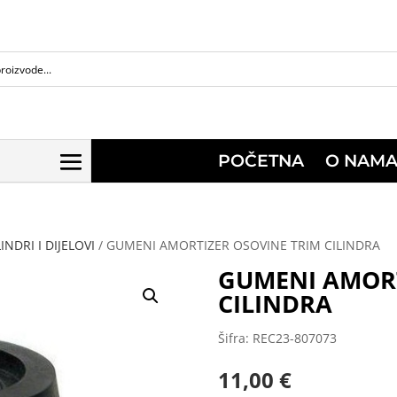
POČETNA
O NAM
NDRI I DIJELOVI
/ GUMENI AMORTIZER OSOVINE TRIM CILINDRA
GUMENI AMORT
CILINDRA
Šifra: REC23-807073
11,00
€