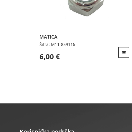
MATICA
Šifra: M11-859116
6,00
€
Korisnička podrška