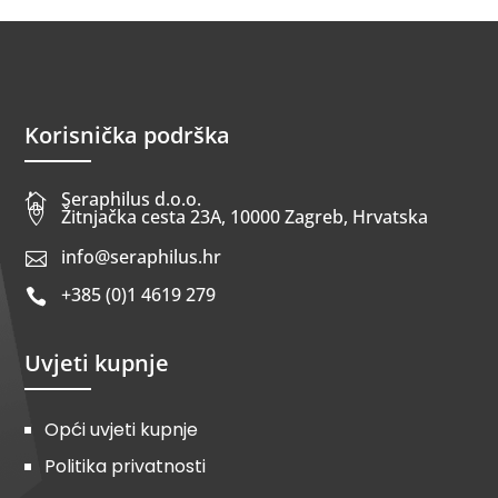
Korisnička podrška
Seraphilus d.o.o.


Žitnjačka cesta 23A, 10000 Zagreb, Hrvatska
info@seraphilus.hr

+385 (0)1 4619 279

Uvjeti kupnje
Opći uvjeti kupnje
Politika privatnosti