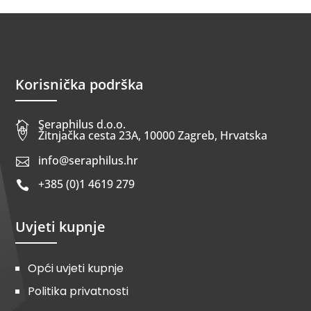
Korisnička podrška
Seraphilus d.o.o.


Žitnjačka cesta 23A, 10000 Zagreb, Hrvatska
info@seraphilus.hr

+385 (0)1 4619 279

Uvjeti kupnje
Opći uvjeti kupnje
Politika privatnosti