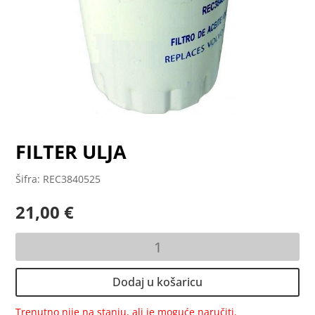
FILTER ULJA
Šifra: REC3840525
21,00
€
FILTER
ULJA
količina
Dodaj u košaricu
Trenutno nije na stanju, ali je moguće naručiti.