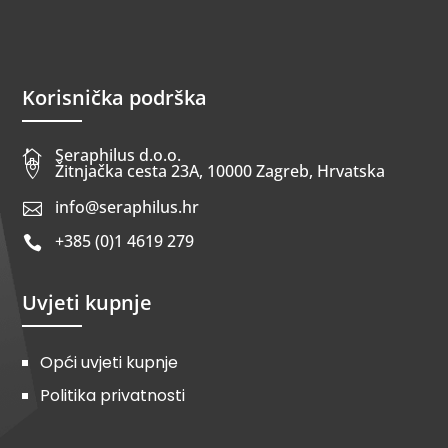
Korisnička podrška
Seraphilus d.o.o.


Žitnjačka cesta 23A, 10000 Zagreb, Hrvatska
info@seraphilus.hr

+385 (0)1 4619 279

Uvjeti kupnje
Opći uvjeti kupnje
Politika privatnosti