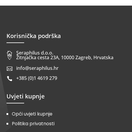
Korisnička podrška
Seraphilus d.o.o.


Žitnjačka cesta 23A, 10000 Zagreb, Hrvatska
info@seraphilus.hr

+385 (0)1 4619 279

Uvjeti kupnje
Opći uvjeti kupnje
Politika privatnosti