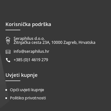
Korisnička podrška
Seraphilus d.o.o.


Žitnjačka cesta 23A, 10000 Zagreb, Hrvatska
info@seraphilus.hr

+385 (0)1 4619 279

Uvjeti kupnje
Opći uvjeti kupnje
Politika privatnosti