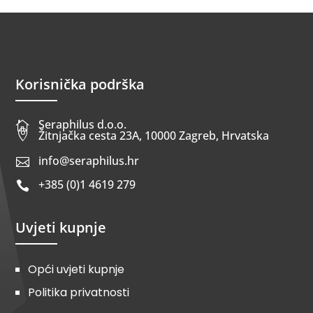
Korisnička podrška
Seraphilus d.o.o.


Žitnjačka cesta 23A, 10000 Zagreb, Hrvatska
info@seraphilus.hr

+385 (0)1 4619 279

Uvjeti kupnje
Opći uvjeti kupnje
Politika privatnosti