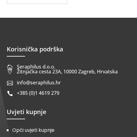
Korisnička podrška
Seraphilus d.o.o.


Žitnjačka cesta 23A, 10000 Zagreb, Hrvatska
info@seraphilus.hr

+385 (0)1 4619 279

Uvjeti kupnje
Opći uvjeti kupnje