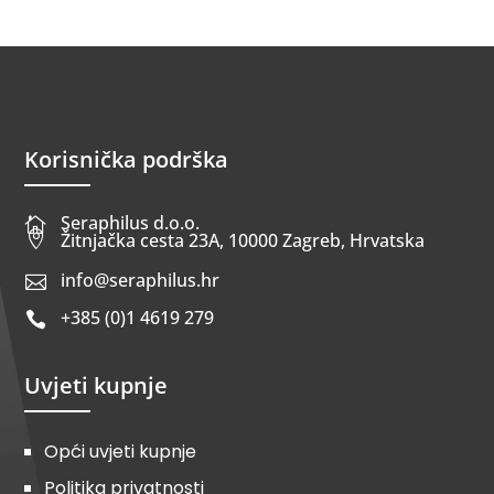
Korisnička podrška
Seraphilus d.o.o.


Žitnjačka cesta 23A, 10000 Zagreb, Hrvatska
info@seraphilus.hr

+385 (0)1 4619 279

Uvjeti kupnje
Opći uvjeti kupnje
Politika privatnosti