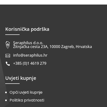
Korisnička podrška
Seraphilus d.o.o.


Žitnjačka cesta 23A, 10000 Zagreb, Hrvatska
info@seraphilus.hr

+385 (0)1 4619 279

Uvjeti kupnje
Opći uvjeti kupnje
Politika privatnosti