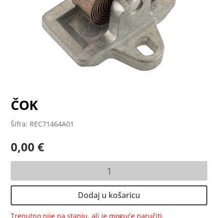
ČOK
Šifra: REC71464A01
0,00
€
ČOK
količina
Dodaj u košaricu
Trenutno nije na stanju, ali je moguće naručiti.