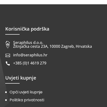
Korisnička podrška
Seraphilus d.o.o.


Žitnjačka cesta 23A, 10000 Zagreb, Hrvatska
info@seraphilus.hr

+385 (0)1 4619 279

Uvjeti kupnje
Opći uvjeti kupnje
Politika privatnosti