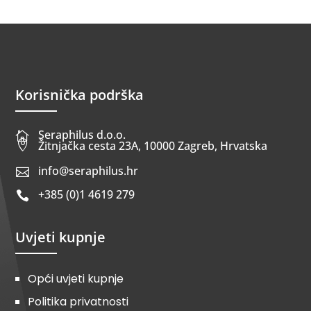
Korisnička podrška
Seraphilus d.o.o.


Žitnjačka cesta 23A, 10000 Zagreb, Hrvatska
info@seraphilus.hr

+385 (0)1 4619 279

Uvjeti kupnje
Opći uvjeti kupnje
Politika privatnosti