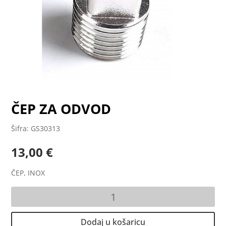
ČEP ZA ODVOD
Šifra: GS30313
13,00
€
ČEP, INOX
ČEP
ZA
ODVOD
Dodaj u košaricu