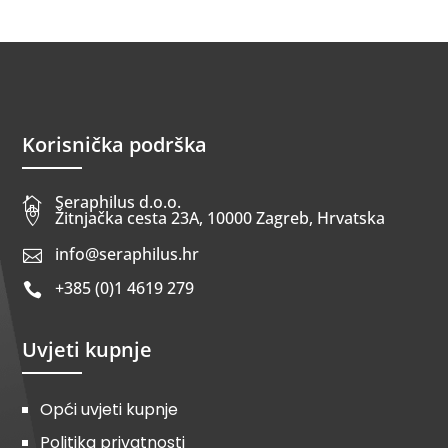
Korisnička podrška
Seraphilus d.o.o.


Žitnjačka cesta 23A, 10000 Zagreb, Hrvatska
info@seraphilus.hr

+385 (0)1 4619 279

Uvjeti kupnje
Opći uvjeti kupnje
Politika privatnosti