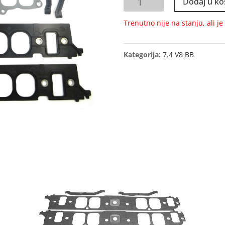
Dodaj u ko
SET
količina
Trenutno nije na stanju, ali j
Kategorija:
7.4 V8 BB