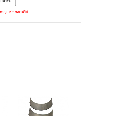
šaricu
e moguće naručiti.