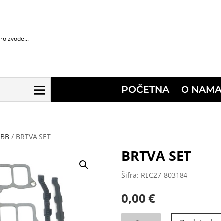
POČETNA
O NAM
 BB
/ BRTVA SET
BRTVA SET
Šifra: REC27-803184
0,00
€
BRTVA