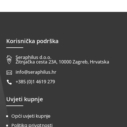
Korisnička podrška
Seraphilus d.o.o.


Žitnjačka cesta 23A, 10000 Zagreb, Hrvatska
info@seraphilus.hr

+385 (0)1 4619 279

Uvjeti kupnje
Opći uvjeti kupnje
Politika privatnosti