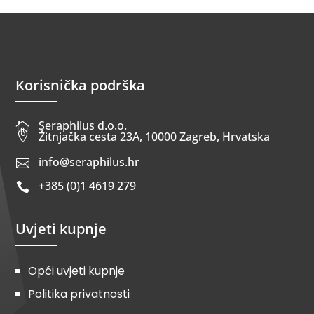
Korisnička podrška
Seraphilus d.o.o.


Žitnjačka cesta 23A, 10000 Zagreb, Hrvatska
info@seraphilus.hr

+385 (0)1 4619 279

Uvjeti kupnje
Opći uvjeti kupnje
Politika privatnosti