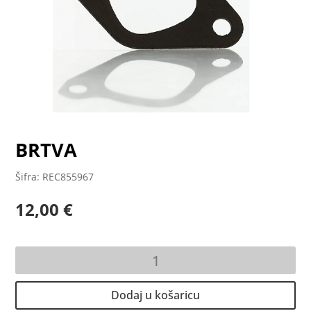
BRTVA
Šifra: REC855967
12,00
€
BRTVA
količina
Dodaj u košaricu