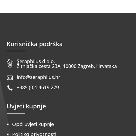
Korisnička podrška
Seraphilus d.o.o.


Žitnjačka cesta 23A, 10000 Zagreb, Hrvatska
info@seraphilus.hr

+385 (0)1 4619 279

Uvjeti kupnje
Opći uvjeti kupnje
Politika privatnosti