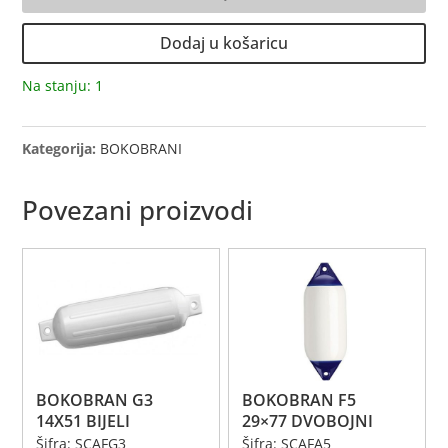
F-
01M
Dodaj u košaricu
13x46
DVOBOJNI
Na stanju: 1
količina
Kategorija:
BOKOBRANI
Povezani proizvodi
BOKOBRAN G3
BOKOBRAN F5
14X51 BIJELI
29×77 DVOBOJNI
Šifra: SCAFG3
Šifra: SCAFA5