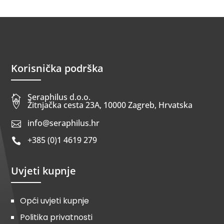
Korisnička podrška
Seraphilus d.o.o.


Žitnjačka cesta 23A, 10000 Zagreb, Hrvatska
info@seraphilus.hr

+385 (0)1 4619 279

Uvjeti kupnje
Opći uvjeti kupnje
Politika privatnosti