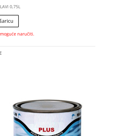
AVI 0,75L
šaricu
e moguće naručiti.
E