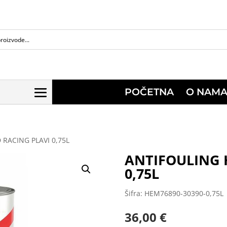
POČETNA
O NAM
 RACING PLAVI 0,75L
ANTIFOULING 
0,75L
Šifra: HEM76890-30390-0,75L
36,00
€