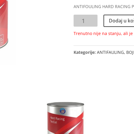
ANTIFOULING HARD RACING PL
ANTIFOULING
Dodaj u ko
HARD
RACING
Trenutno nije na stanju, ali j
PLAVI
0,75L
Kategorije:
ANTIFAULING
,
BOJ
količina