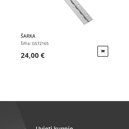
ŠARKA
Šifra: GS72165
24,00
€
Uvjeti kupnje