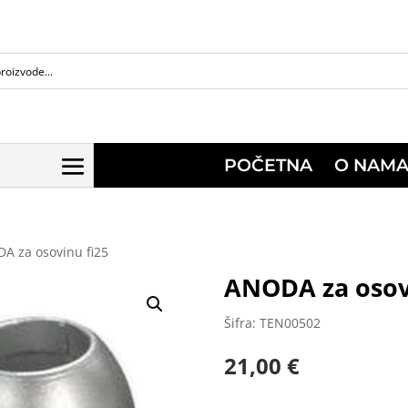
POČETNA
O NAM
A za osovinu fi25
ANODA za osov
Šifra: TEN00502
21,00
€