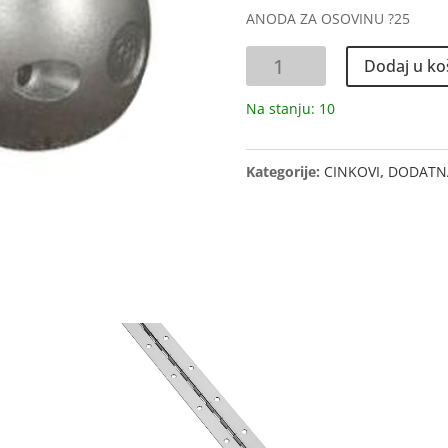
ANODA ZA OSOVINU ?25
ANODA
Dodaj u ko
za
osovinu
Na stanju: 10
fi25
količina
Kategorije:
CINKOVI
,
DODATN