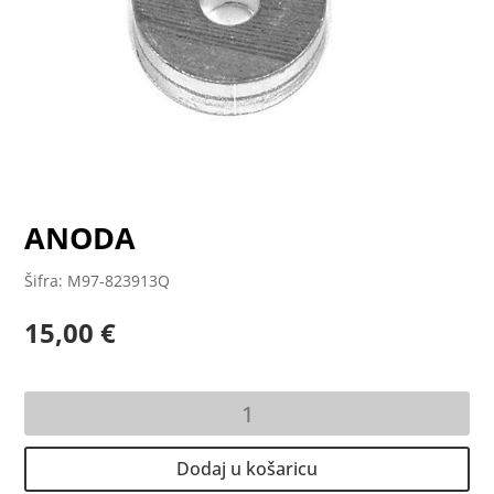
ANODA
Šifra: M97-823913Q
15,00
€
ANODA
količina
Dodaj u košaricu