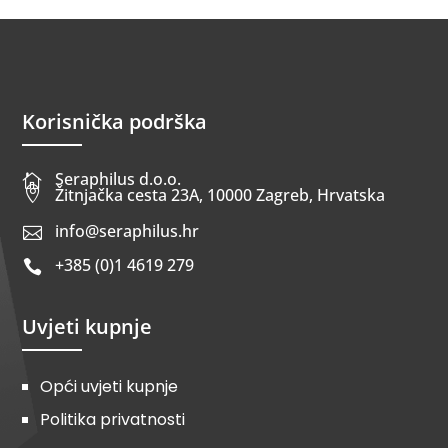
Korisnička podrška
Seraphilus d.o.o.


Žitnjačka cesta 23A, 10000 Zagreb, Hrvatska
info@seraphilus.hr

+385 (0)1 4619 279

Uvjeti kupnje
Opći uvjeti kupnje
Politika privatnosti