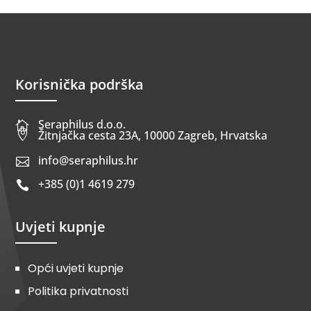
Korisnička podrška
Seraphilus d.o.o.


Žitnjačka cesta 23A, 10000 Zagreb, Hrvatska
info@seraphilus.hr

+385 (0)1 4619 279

Uvjeti kupnje
Opći uvjeti kupnje
Politika privatnosti