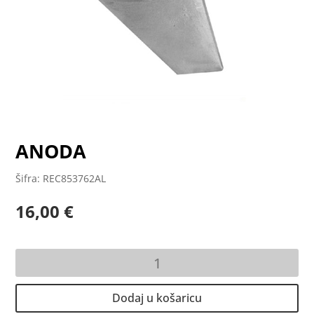
ANODA
Šifra: REC853762AL
16,00
€
ANODA
količina
Dodaj u košaricu