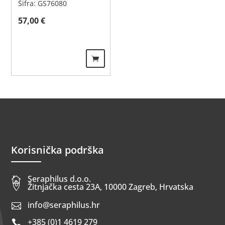
Šifra: GS76080
57,00
€
Korisnička podrška
Seraphilus d.o.o.


Žitnjačka cesta 23A, 10000 Zagreb, Hrvatska
info@seraphilus.hr

+385 (0)1 4619 279
